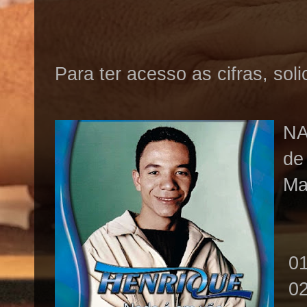
Para ter acesso as cifras, sol
NA
de
Ma
01
02