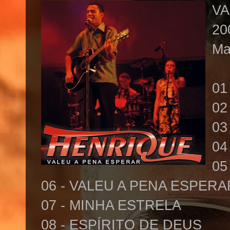
VA
20
Ma
01
02
03
04
05
06 - VALEU A PENA ESPER
07 - MINHA ESTRELA
08 - ESPÍRITO DE DEUS