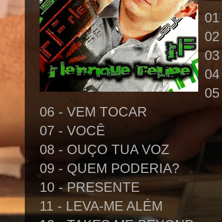
01
02
03
04
05
06 - VEM TOCAR
07 - VOCÊ
08 - OUÇO TUA VOZ
09 - QUEM PODERIA?
10 - PRESENTE
11 - LEVA-ME ALÉM