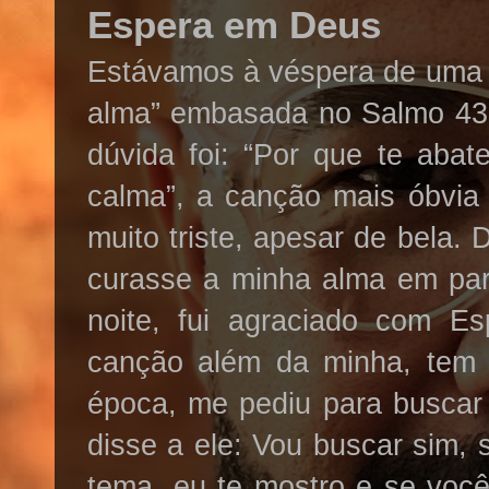
Espera em Deus
Estávamos à véspera de uma 
alma” embasada no Salmo 43.
dúvida foi: “Por que te aba
calma”, a canção mais óbvia 
muito triste, apesar de bela
curasse a minha alma em par
noite, fui agraciado com 
canção além da minha, tem c
época, me pediu para buscar
disse a ele: Vou buscar sim
tema, eu te mostro e se você