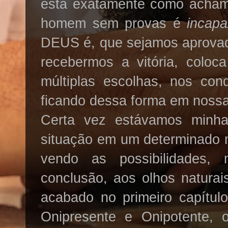
está
exatamente
como achamo
homem sem provas é
incapa
DEUS é, que sejamos aprovad
recebermos a
vitó
ria, colo
múltiplas escolhas, nos co
ficando dessa forma em nossa
Certa vez estávamos minh
situação em um determinado 
vendo as possibilidades,
conclusão, aos olhos naturai
acabado no primeiro capít
Onipresente
e
Onipotente
, 