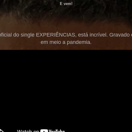
E vem!
ficial do single EXPERIÊNCIAS, está incrível. Gravado e
em meio a pandemia.