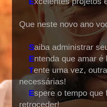
E
xcelentes projetos 
Que neste novo ano vo
S
aiba administrar s
E
ntenda que amar é 
T
ente uma vez, outr
necessárias!
E
spere o tempo que 
retroceder!