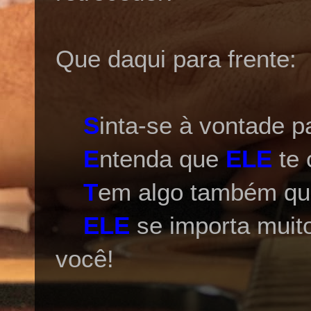
Que daqui para frente:
S
inta-se à vontade p
E
ntenda que
ELE
te 
T
em algo também que
ELE
se importa muit
você!