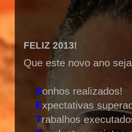
FELIZ 2013!
Que este novo ano seja 
S
onhos realizados!
E
xpectativas supera
T
rabalhos executad